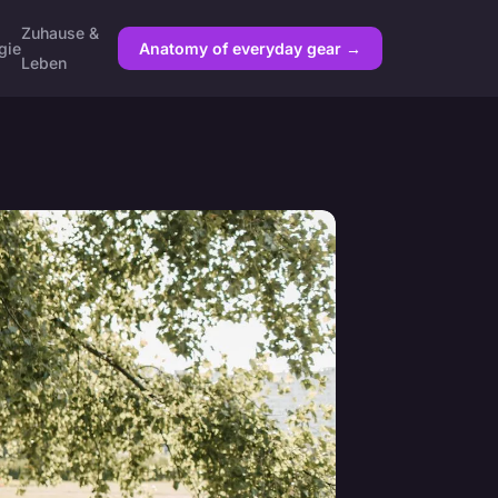
Zuhause &
gie
Anatomy of everyday gear →
Leben