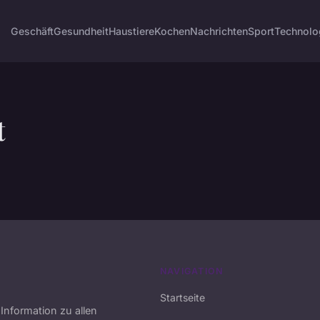
Geschäft
Gesundheit
Haustiere
Kochen
Nachrichten
Sport
Technolo
t
NAVIGATION
Startseite
 Information zu allen