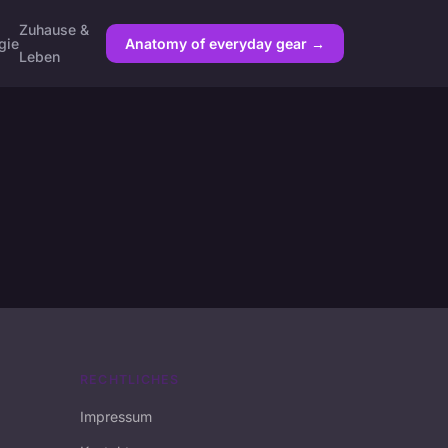
Zuhause &
gie
Anatomy of everyday gear →
Leben
RECHTLICHES
Impressum