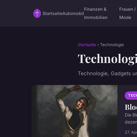
Finanzen &
Frauen /
Startseite
Automobil
Immobilien
Mode
Startseite
› Technologie
Technolog
Technologie, Gadgets u
TEC
Blo
Die B
dezent
27. Ap