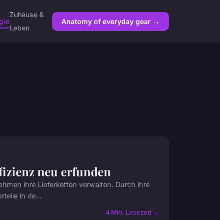
Zuhause &
gie
Anatomy of everyday gear →
Leben
ffizienz neu erfunden
ehmen ihre Lieferketten verwalten. Durch ihre
eile in de...
4 Min. Lesezeit →