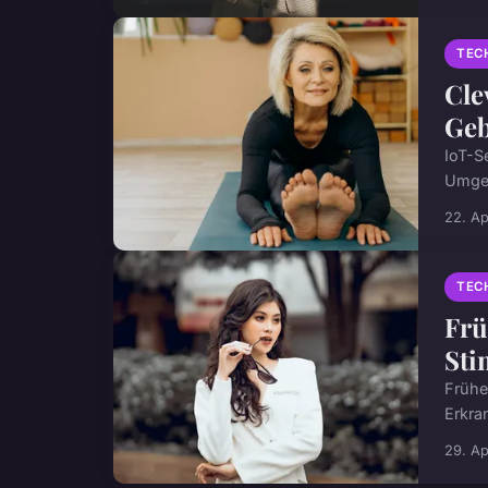
TEC
Cle
Geb
IoT-S
Umgeb
22. Ap
TEC
Frü
Sti
Frühe
Erkra
29. Ap