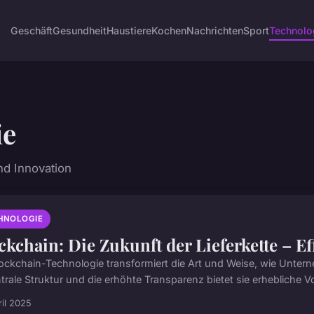
Geschäft
Gesundheit
Haustiere
Kochen
Nachrichten
Sport
Technolo
ie
nd Innovation
HNOLOGIE
ckchain: Die Zukunft der Lieferkette – E
lockchain-Technologie transformiert die Art und Weise, wie Untern
rale Struktur und die erhöhte Transparenz bietet sie erhebliche Vort
ril 2025