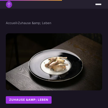
Accueil
›
Zuhause &amp; Leben
ZUHAUSE &AMP; LEBEN