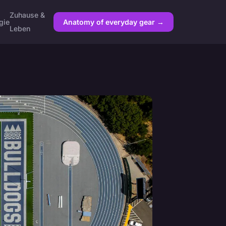
Zuhause &
gie
Anatomy of everyday gear →
Leben