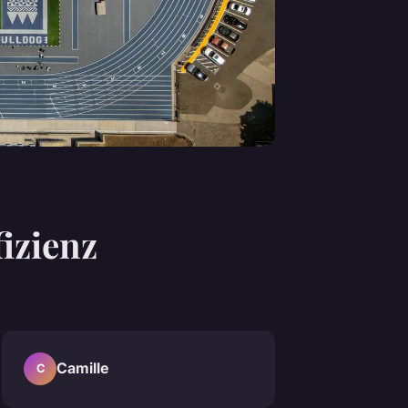
izienz
Camille
C